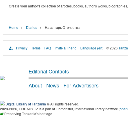
Create your author's collection of articles, books, author's works, biographies
›
›
Home
Diaries
На алтарь Отечества
Privacy
Terms
FAQ
Invite a Friend
Language (en)
© 2026
Tanzan
Editorial Contacts
About
·
News
·
For Advertisers
Digital Library of Tanzania
® All rights reserved.
2023-2026, LIBRARY.TZ is a part of Libmonster, international library network (
open
Preserving Tanzania's heritage