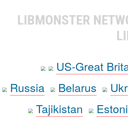
LIBMONSTER NET
L
US-Great Brit
Russia
Belarus
Ukr
Tajikistan
Eston