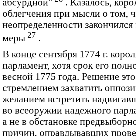
абсурдной"
. Казалось, кор
облегчения при мысли о том, 
неопределенности закончился
27
меры
.
В конце сентября 1774 г. коро
парламент, хотя срок его полн
весной 1775 года. Решение эт
стремлением захватить оппози
желанием встретить надвигав
во всеоружии надежного парл
а не в обстановке предвыборн
причин, оправдывавших пров