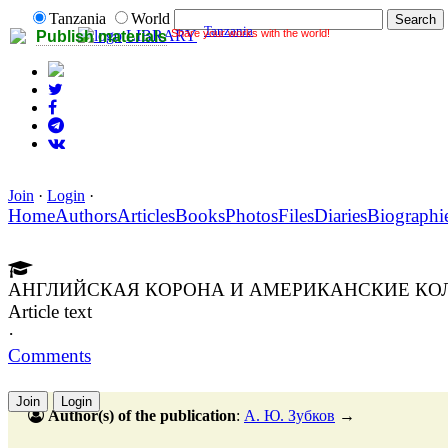
Tanzania
World
Tanzania
Share your works with the world!
LIBRARY
Publish materials
Join
·
Login
·
Home
Authors
Articles
Books
Photos
Files
Diaries
Biographi
АНГЛИЙСКАЯ КОРОНА И АМЕРИКАНСКИЕ КОЛОН
Article text
·
Comments
Join
Login
Author(s) of the publication
:
А. Ю. Зубков
→