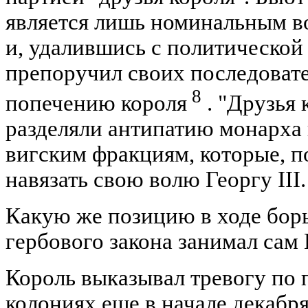
является лишь номинальным в
и, удалившись с политической 
препоручил своих последоват
8
попечению короля
. "Друзья 
разделяли антипатию монарха
вигским фракциям, которые, п
навязать свою волю Георгу III.
Какую же позицию в ходе бор
гербового закона занимал сам Г
Король выказывал тревогу по 
колониях еще в начале декабря