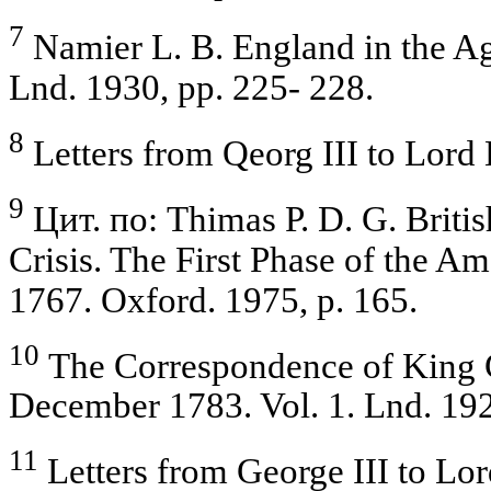
7
Namier L. B. England in the A
Lnd. 1930, pp. 225- 228.
8
Letters from Qeorg III to Lord 
9
Цит. по: Thimas P. D. G. Britis
Crisis. The First Phase of the A
1767. Oxford. 1975, p. 165.
10
The Correspondence of King G
December 1783. Vol. 1. Lnd. 192
11
Letters from George III to Lor