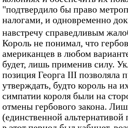
"подтвердило бы право метроп
налогами, и одновременно док
навстречу справедливым жало
Король не понимал, что гербо
американцев в любом варианте
будет, лишь применив силу. У
позиция Георга III позволяла
утверждать, будто король на и
симпатии короля были на стор
отмены гербового закона. Лиш
(единственной альтернативой 
в этот период был кабинет, во