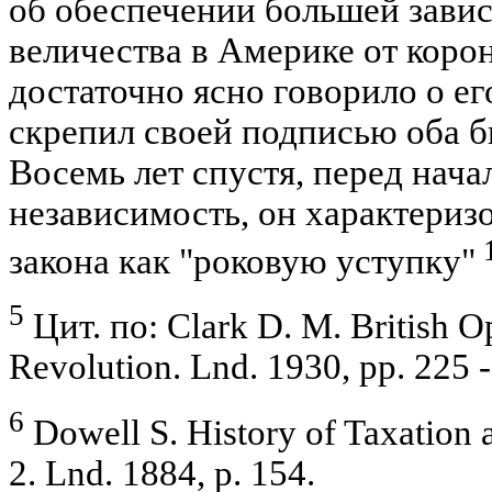
об обеспечении большей зави
величества в Америке от корон
достаточно ясно говорило о е
скрепил своей подписью оба би
Восемь лет спустя, перед нач
независимость, он характериз
закона как "роковую уступку"
5
Цит. по: Clark D. M. British O
Revolution. Lnd. 1930, pp. 225 -
6
Dowell S. History of Taxation 
2. Lnd. 1884, p. 154.