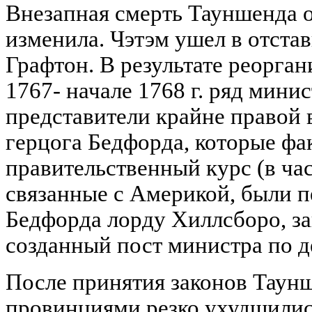
Внезапная смерть Тауншенда о
изменила. Чэтэм ушел в отстав
Графтон. В результате реорган
1767- начале 1768 г. ряд мини
представители крайне правой 
герцога Бедфорда, которые фа
правительственный курс (в ча
связанные с Америкой, были 
Бедфорда лорду Хиллсборо, з
созданный пост министра по д
После принятия законов Таун
провинциями резко ухудшилис