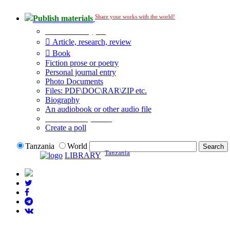
Share your works with the world!
Publish materials
Publication type?
Article, research, review
Book
Fiction prose or poetry
Personal journal entry
Photo Documents
Files: PDF\DOC\RAR\ZIP etc.
Biography
An audiobook or other audio file
Additional options:
Create a poll
Tanzania
World
Tanzania
LIBRARY