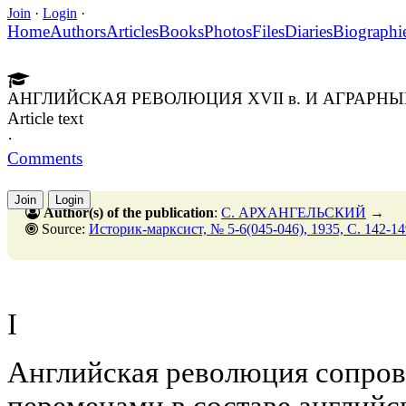
Join
·
Login
·
Home
Authors
Articles
Books
Photos
Files
Diaries
Biographi
АНГЛИЙСКАЯ РЕВОЛЮЦИЯ XVII в. И АГРАРН
Article text
·
Comments
Join
Login
Author(s) of the publication
:
С. АРХАНГЕЛЬСКИЙ
→
Source:
Историк-марксист, № 5-6(045-046), 1935, C. 142-14
I
Английская революция сопро
переменами в составе английс