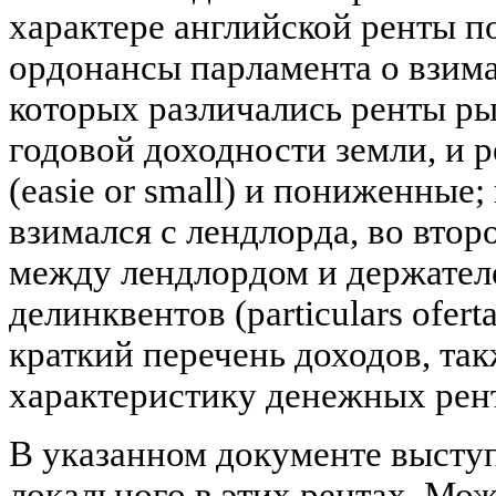
характере английской ренты п
ордонансы парламента о взима
которых различались ренты ры
годовой доходности земли, и 
(easie or small) и пониженные;
взимался с лендлорда, во втор
между лендлордом и держател
делинквентов (particulars ofert
краткий перечень доходов, та
характеристику денежных рент
В указанном документе выступ
локального в этих рентах. Мож