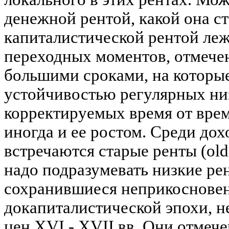
денежной рентой, какой она с
капиталистической рентой ле
переходных моментов, отмече
большими сроками, на которые 
устойчивостью регулярных низ
корректируемых время от време
иногда и ее ростом. Среди до
встречаются старые ренты (old 
надо подразумевать низкие ре
сохранившиеся неприкоснове
докапиталистической эпохи, 
цен XVI - XVII вв. Они отмече