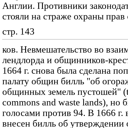
Англии. Противники законода
стояли на страже охраны прав
стр. 143
ков. Невмешательство во вза
лендлорда и общинников-крест
1664 г. снова была сделана по
палату общин билль "об огор
общинных земель пустошей" (t
commons and waste lands), но 
голосами против 94. В 1666 г.
внесен билль об утверждении