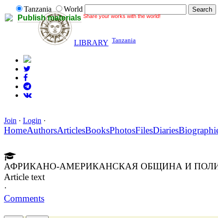
Tanzania
World
Share your works with the world!
Publish materials
Tanzania
LIBRARY
Join
·
Login
·
Home
Authors
Articles
Books
Photos
Files
Diaries
Biographi
АФРИКАНО-АМЕРИКАНСКАЯ ОБЩИНА И ПОЛИ
Article text
·
Comments