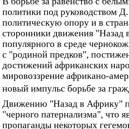
В борьбе за равенство с белы
политики под руководством Д
политическую опору и в стран
сторонники движения "Назад 
популярного в среде чернокож
с "родиной предков", постиже
достижений африканских народ
мировоззрение африкано-амери
новый импульс борьбе за гра
Движению "Назад в Африку" 
"черного патернализма", что я
пропаганды некоторых гегемон