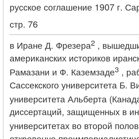
русское соглашение 1907 г. Са
стр. 76
2
в Иране Д. Фрезера
, вышедшие
американских историков иранс
3
Рамазани и Ф. Каземзаде
, ра
Сассекского университета Б. 
университета Альберта (Канада
диссертаций, защищенных в ин
университетах во второй полов
откровенно проимпериалистиче