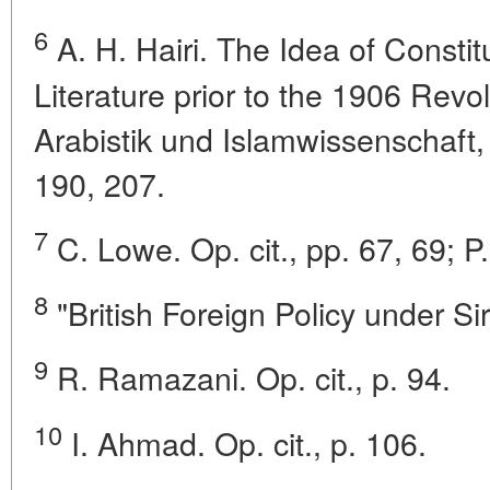
6
A. H. Hairi. The Idea of Constit
Literature prior to the 1906 Revo
Arabistik und Islamwissenschaft, 
190, 207.
7
C. Lowe. Op. cit., pp. 67, 69; P.
8
"British Foreign Policy under Sir
9
R. Ramazani. Op. cit., p. 94.
10
I. Ahmad. Op. cit., p. 106.