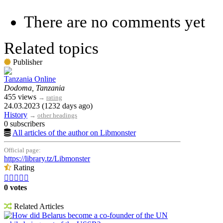
There are no comments yet
Related topics
Publisher
Tanzania Online
Dodoma, Tanzania
455 views
→
rating
24.03.2023 (1232 days ago)
History
→
other headings
0 subscribers
All articles of the author on Libmonster
Official page:
https://library.tz/Libmonster
Rating





0 votes
Related Articles
How did Belarus become a co-founder of the UN