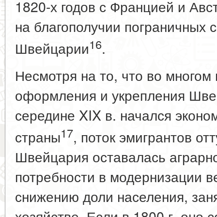
1820-х годов с Францией и Авс
на благополучии пограничных 
16
Швейцарии
.
Несмотря на то, что во многом
оформления и укрепления Шве
середине XIX в. начался экон
17
страны
, поток эмигрантов отт
Швейцария оставалась аграрно
потребности в модернизации в
снижению доли населения, заня
хозяйстве. Если в 1800 г. оно 