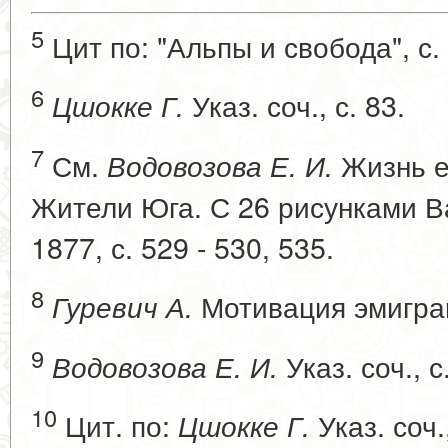
5
Цит по: "Альпы и свобода", с. 
6
Указ. соч., с. 83.
Цшокке Г.
7
См.
Жизнь ев
Водовозова Е. И.
Жители Юга. С 26 рисунками Ва
1877, с. 529 - 530, 535.
8
Мотивация эмиграци
Гуревич А.
9
Указ. соч., с
Водовозова Е. И.
10
Цит. по:
Указ. соч.
Цшокке Г.