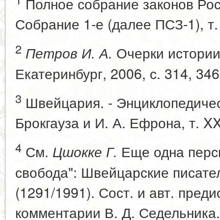
Полное собрание законов Рос
Собрание 1-е (далее ПСЗ-1), т.
2
Очерки истории
Петров И. А.
Екатеринбург, 2006, с. 314, 346
3
Швейцария. - Энциклопедичес
Брокгауза и И. А. Ефрона, т. XX
4
См.
Еще одна персп
Цшокке Г.
свобода": Швейцарские писате
(1291/1991). Сост. и авт. пред
комментарии В. Д. Седельника. 