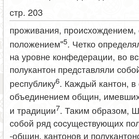
стр. 203
проживания, происхождением,
5
положением"
. Четко определ
на уровне конфедерации, во в
полукантон представляли собо
6
республику
. Каждый кантон, в
объединением общин, имевших
7
и традиции
. Таким образом, 
собой ряд сосуществующих по
-общин, кантонов и полукантон