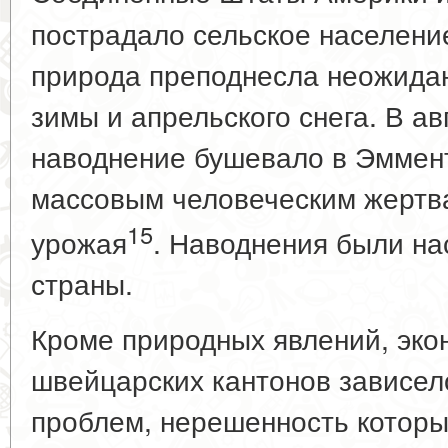
пострадало сельское население
природа преподнесла неожида
зимы и апрельского снега. В а
наводнение бушевало в Эммент
массовым человеческим жертва
15
урожая
. Наводнения были н
страны.
Кроме природных явлений, эк
швейцарских кантонов зависел
проблем, нерешенность которы