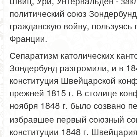
Швиц, Ури, Унтервальден - зак
политический союз Зондербунд 
гражданскую войну, пользуясь
Франции.
Сепаратизм католических кант
Зондербунд разгромили, и в 18
конституция Швейцарской кон
прежней 1815 г. В столице ко
ноября 1848 г. было созвано п
избравшее первый союзный со
конституции 1848 г. Швейцари