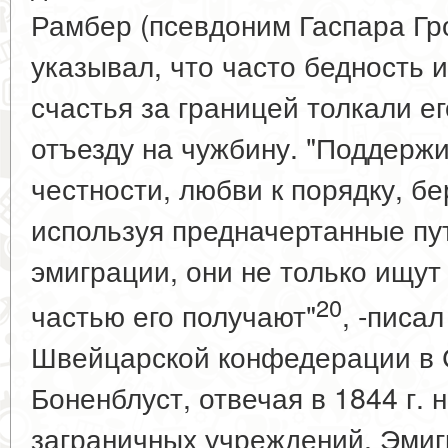
Рамбер (псевдоним Гаспара Гро
указывал, что часто бедность 
счастья за границей толкали е
отъезду на чужбину. "Поддерж
честности, любви к порядку, б
используя предначертанные пу
эмиграции, они не только ищут
20
частью его получают"
, -писа
Швейцарской конфедерации в С
Боненблуст, отвечая в 1844 г. 
заграничных учреждений. Эмиг