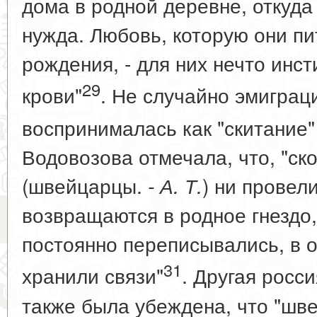
дома в родной деревне, откуда
нужда. Любовь, которую они пи
рождения, - для них нечто инст
29
крови"
. Не случайно эмигра
воспринималась как "скитание" (
Водовозова отмечала, что, "ск
(швейцарцы.
) ни провел
- А. Т.
возвращаются в родное гнездо,
постоянно переписывались, в о
31
хранили связи"
. Другая росс
также была убеждена, что "шве