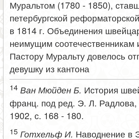
Муральтом (1780 - 1850), став
петербургской реформаторско
в 1814 г. Объединения швейца
неимущим соотечественникам и 
Пастору Муральту довелось от
девушку из кантона
14
История швей
Ван Мюйден Б.
франц. под ред. Э. Л. Радлова, т
1902, с. 168 - 180.
15
Наводнение в Э
Готхельф И.