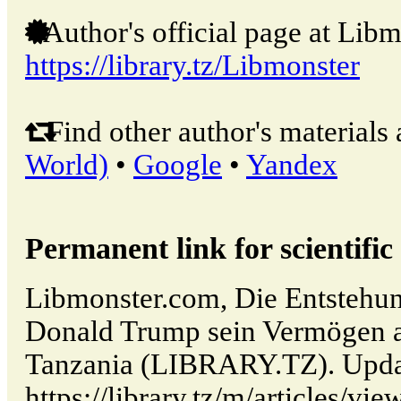
Author's official page at Libm
https://library.tz/Libmonster
Find other author's materials 
World)
•
Google
•
Yandex
Permanent link for scientific 
Libmonster.com, Die Entstehu
Donald Trump sein Vermögen a
Tanzania (LIBRARY.TZ). Upda
https://library.tz/m/articles/vi