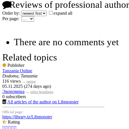
Reviews of professional author
Order by:
expand all
Per page:
There are no comments yet
Related topics
Publisher
Tanzania Online
Dodoma, Tanzania
116 views
→
rating
05.11.2025 (274 days ago)
Экономика
→
other headings
0 subscribers
All articles of the author on Libmonster
Official page:
https://library.tz/Libmonster
Rating




