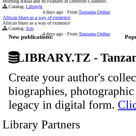
Morning Ritual and Its Features in Different Countries
Catalog:
Lifestyle
4 days ago
·
From
Tanzania Online
African blues as a way of existence
African blues as a way of existence
Catalog:
Arts
4 days ago
·
From
Tanzania Online
New publications:
Popu
LIBRARY.TZ - Tanzani
Create your author's collec
biographies, photographic 
legacy in digital form.
Cli
Library Partners