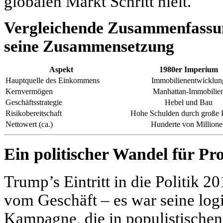
globalen Markt Schritt hielt.
Vergleichende Zusammenfass
seine Zusammensetzung
Aspekt
1980er Imperium
Hauptquelle des Einkommens
Immobilienentwicklun
Kernvermögen
Manhattan-Immobilie
Geschäftsstrategie
Hebel und Bau
Risikobereitschaft
Hohe Schulden durch große 
Nettowert (ca.)
Hunderte von Million
Ein politischer Wandel für Pr
Trump’s Eintritt in die Politik 
vom Geschäft – es war seine log
Kampagne, die in populistischen