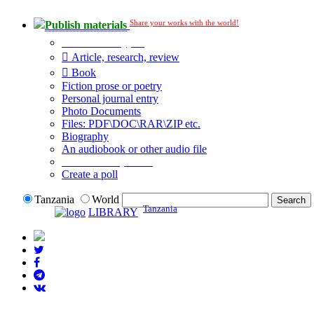
Share your works with the world!
Publish materials
Publication type?
Article, research, review
Book
Fiction prose or poetry
Personal journal entry
Photo Documents
Files: PDF\DOC\RAR\ZIP etc.
Biography
An audiobook or other audio file
Additional options:
Create a poll
Tanzania
World
Tanzania
LIBRARY