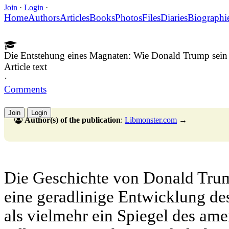
Join
·
Login
·
Home
Authors
Articles
Books
Photos
Files
Diaries
Biographi
Die Entstehung eines Magnaten: Wie Donald Trump sein
Article text
·
Comments
Join
Login
Author(s) of the publication
:
Libmonster.com
→
Die Geschichte von Donald Trum
eine geradlinige Entwicklung de
als vielmehr ein Spiegel des am