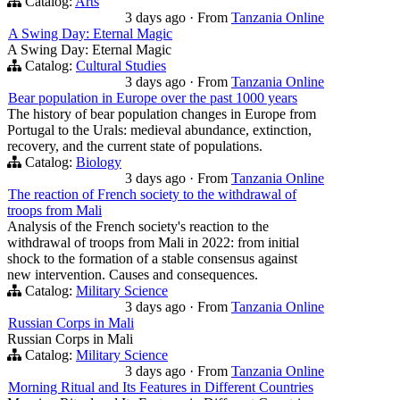
Catalog:
Arts
3 days ago
·
From
Tanzania Online
A Swing Day: Eternal Magic
A Swing Day: Eternal Magic
Catalog:
Cultural Studies
3 days ago
·
From
Tanzania Online
Bear population in Europe over the past 1000 years
The history of bear population changes in Europe from
Portugal to the Urals: medieval abundance, extinction,
recovery, and the current state of populations.
Catalog:
Biology
3 days ago
·
From
Tanzania Online
The reaction of French society to the withdrawal of
troops from Mali
Analysis of the French society's reaction to the
withdrawal of troops from Mali in 2022: from initial
shock to the formation of a stable consensus against
new intervention. Causes and consequences.
Catalog:
Military Science
3 days ago
·
From
Tanzania Online
Russian Corps in Mali
Russian Corps in Mali
Catalog:
Military Science
3 days ago
·
From
Tanzania Online
Morning Ritual and Its Features in Different Countries