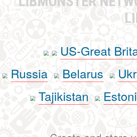
LIBMONSTER NET
L
US-Great Brit
Russia
Belarus
Ukr
Tajikistan
Eston