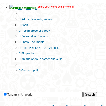
Share your works with the world!
Publish materials
Publication type?
Article, research, review
Book
Fiction prose or poetry
Personal journal entry
Photo Documents
Files: PDF\DOC\RAR\ZIP etc.
Biography
An audiobook or other audio file
Additional options:
Create a poll
Tanzania
World