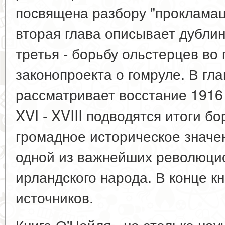
посвящена разбору "прокламац
вторая глава описывает дублинс
третья - борьбу ольстерцев во
законопроекта о гомруле. В гла
рассматривает восстание 1916 г
XVI - XVIII подводятся итоги б
громадное историческое значен
одной из важнейших революци
ирландского народа. В конце к
источников.
Книга О'Нейля - не столько на