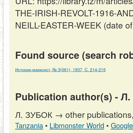
URL: https://library.tz/m/arti
THE-IRISH-REVOLT-1916-AN
NEILL-EASTER-WEEK (date of 
Found source (search rob
Историк-марксист, № 3(061), 1937, C. 214-215
Publication author(s) - Л
Л. ЗУБОК → other publications
Tanzania
•
Libmonster World
•
Google