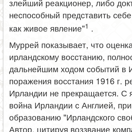
злейший реакционер, либо док
неспособный представить себ
1
как живое явление"
.
Муррей показывает, что оценк
ирландскому восстанию, полно
дальнейшим ходом событий в 
поражения восстания 1916 г. 
Ирландии не прекращается. С я
война Ирландии с Англией, при
образованию "Ирландского своб
Автор, цитируя воззвание ком